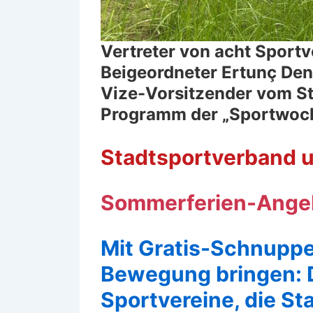
V
ertreter von acht Sport
Beigeordneter Ertunç Deniz
Vize-Vorsitzender vom St
Programm der „Sportwoch
Stadtsportverband u
Sommerferien-Angeb
Mit Gratis-Schnupp
Bewegung bringen: D
Sportvereine, die St