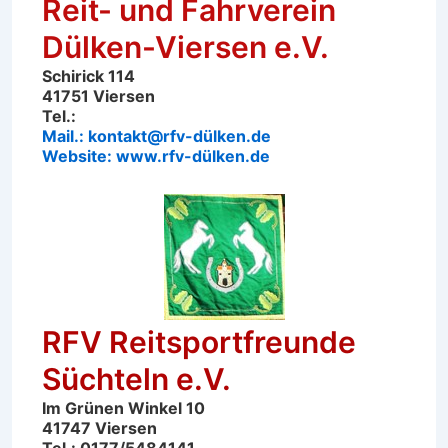
Reit- und Fahrverein
Dülken-Viersen e.V.
Schirick 114
41751 Viersen
Tel.:
Mail.: kontakt@rfv-dülken.de
Website: www.rfv-dülken.de
RFV Reitsportfreunde
Süchteln e.V.
Im Grünen Winkel 10
41747 Viersen
Tel.: 0177/5484141